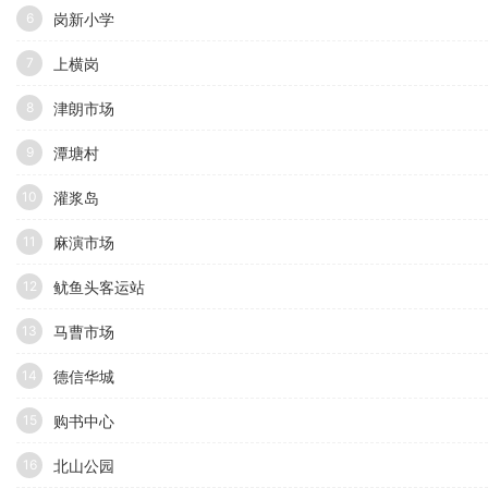
岗新小学
6
上横岗
7
津朗市场
8
潭塘村
9
灌浆岛
10
麻演市场
11
鱿鱼头客运站
12
马曹市场
13
德信华城
14
购书中心
15
北山公园
16