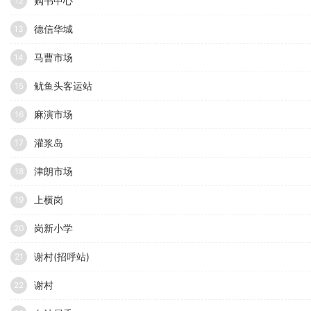
购书中心
12
德信华城
13
马曹市场
14
鱿鱼头客运站
15
麻演市场
16
灌浆岛
17
津朗市场
18
上横岗
19
岗新小学
20
谢村(招呼站)
21
谢村
22