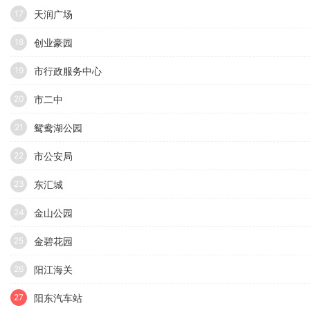
天润广场
17
创业豪园
18
市行政服务中心
19
市二中
20
鸳鸯湖公园
21
市公安局
22
东汇城
23
金山公园
24
金碧花园
25
阳江海关
26
阳东汽车站
27