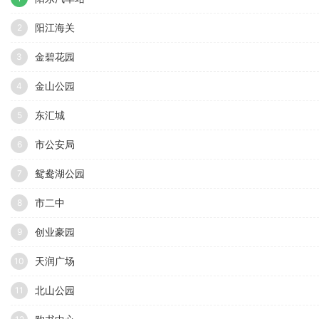
阳江海关
2
金碧花园
3
金山公园
4
东汇城
5
市公安局
6
鸳鸯湖公园
7
市二中
8
创业豪园
9
天润广场
10
北山公园
11