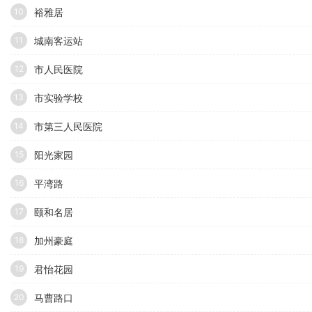
裕雅居
10
城南客运站
11
市人民医院
12
市实验学校
13
市第三人民医院
14
阳光家园
15
平湾路
16
颐和名居
17
加州豪庭
18
君怡花园
19
马曹路口
20