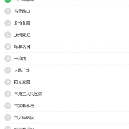
马曹路口
2
君怡花园
3
加州豪庭
4
颐和名居
5
平湾路
6
人民广场
7
阳光家园
8
市第三人民医院
9
市实验学校
10
市人民医院
11