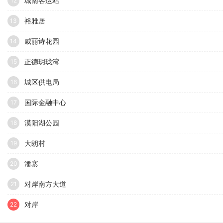
城南客运站
12
裕雅居
13
威丽诗花园
14
正德玥珑湾
15
城区供电局
16
国际金融中心
17
漠阳湖公园
18
大朗村
19
潘寨
20
对岸南方大道
21
对岸
22