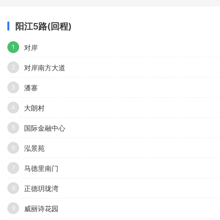
阳江5路(回程)
对岸
1
对岸南方大道
2
潘寨
3
大朗村
4
国际金融中心
5
泓景苑
6
马德里南门
7
正德玥珑湾
8
威丽诗花园
9