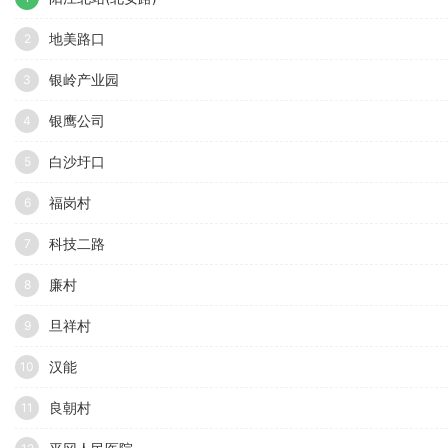
地美路口
2
银岭产业园
3
银鹰公司
4
白沙圩口
5
福岗村
6
科技二路
7
廉村
8
旦祥村
9
汉能
10
良朝村
11