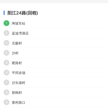
阳江24路(回程)
闸坡车站
1
蓝波湾酒店
2
北极村
3
沙村
4
硬路村
5
平冈农场
6
沙头垅村
7
那棉村
8
黄村路口
9