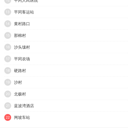
平冈人民医院
12
平冈客运站
13
黄村路口
14
那棉村
15
沙头垅村
16
平冈农场
17
硬路村
18
沙村
19
北极村
20
蓝波湾酒店
21
闸坡车站
22