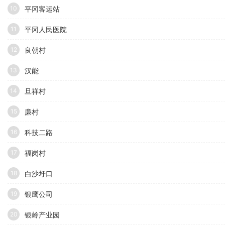
平冈客运站
10
平冈人民医院
11
良朝村
12
汉能
13
旦祥村
14
廉村
15
科技二路
16
福岗村
17
白沙圩口
18
银鹰公司
19
银岭产业园
20