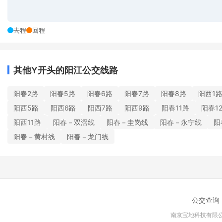
去程
回程
其他Y开头的阳江公交线路
阳春2路
阳春5路
阳春6路
阳春7路
阳春8路
阳西1
阳西5路
阳西6路
阳西7路
阳西9路
阳春11路
阳春1
阳西11路
阳春－双滘线
阳春－圭岗线
阳春－永宁线
阳
阳春－黄村线
阳春－龙门线
公交查询
南京宝地科技有限公