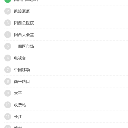
凯旋豪庭
2
阳西总医院
3
阳西大会堂
4
十四区市场
5
电视台
6
中国移动
7
岗平路口
8
太平
9
收费站
10
长江
11