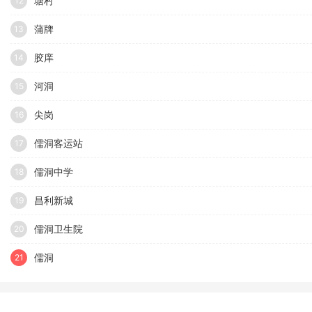
塘村
12
蒲牌
13
胶庠
14
河洞
15
尖岗
16
儒洞客运站
17
儒洞中学
18
昌利新城
19
儒洞卫生院
20
儒洞
21