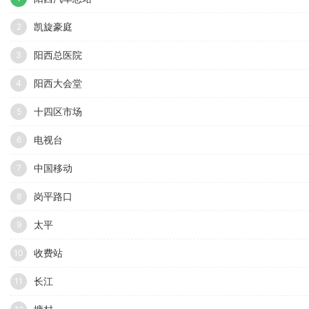
凯旋豪庭
2
阳西总医院
3
阳西大会堂
4
十四区市场
5
电视台
6
中国移动
7
岗平路口
8
太平
9
收费站
10
长江
11