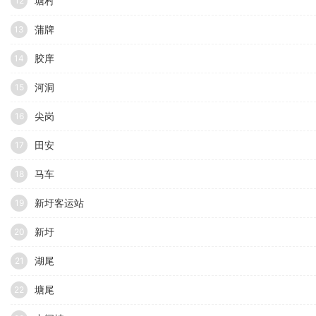
塘村
12
蒲牌
13
胶庠
14
河洞
15
尖岗
16
田安
17
马车
18
​新圩客运站
19
新圩
20
湖尾
21
塘尾
22