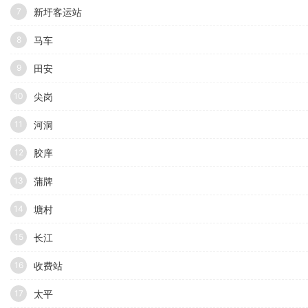
​新圩客运站
7
马车
8
田安
9
尖岗
10
河洞
11
胶庠
12
蒲牌
13
塘村
14
长江
15
收费站
16
太平
17