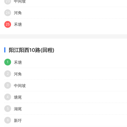
中间坡
23
河角​
24
禾塘
25
阳江阳西10路(回程)
禾塘
1
河角​
2
中间坡
3
塘尾
4
湖尾
5
新圩
6