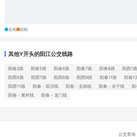
去程
回程
其他Y开头的阳江公交线路
阳春2路
阳春5路
阳春6路
阳春7路
阳春8路
阳西1
阳西6路
阳西7路
阳西8路
阳西9路
阳春11路
阳春1
阳西11路
阳春－双滘线
阳春－圭岗线
阳春－永宁线
阳
阳春－黄村线
阳春－龙门线
公交查询