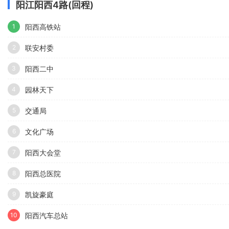
阳江阳西4路(回程)
阳西高铁站
1
联安村委
2
阳西二中
3
园林天下
4
交通局
5
文化广场
6
阳西大会堂
7
阳西总医院
8
凯旋豪庭
9
阳西汽车总站
10