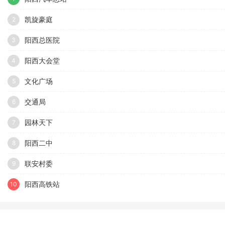
凯旋豪庭
2
阳西总医院
3
阳西大会堂
4
文化广场
5
交通局
6
园林天下
7
阳西二中
8
联安村委
9
阳西高铁站
10