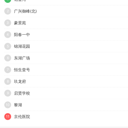
广兴御峰(北)
2
豪景苑
3
阳春一中
4
锦湖花园
5
东湖广场
6
恒生壹号
7
玖龙府
8
启贤学校
9
黎湖
10
京伦医院
11