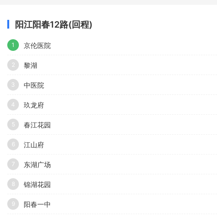
阳江阳春12路(回程)
京伦医院
1
黎湖
2
中医院
3
玖龙府
4
春江花园
5
江山府
6
东湖广场
7
锦湖花园
8
阳春一中
9